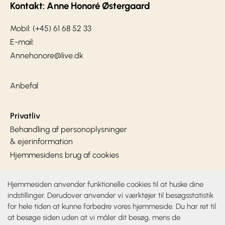
Kontakt: Anne Honoré Østergaard
Mobil: (+45) 61 68 52 33
E-mail:
Annehonore@live.dk
Anbefal
Privatliv
Behandling af personoplysninger
& ejerinformation
Hjemmesidens brug af cookies
Hjemmesiden anvender funktionelle cookies til at huske dine
Sociale medier
indstillinger. Derudover anvender vi værktøjer til besøgsstatistik
for hele tiden at kunne forbedre vores hjemmeside. Du har ret til
at besøge siden uden at vi måler dit besøg, mens de
Venstre, Danmarks Liberale Parti